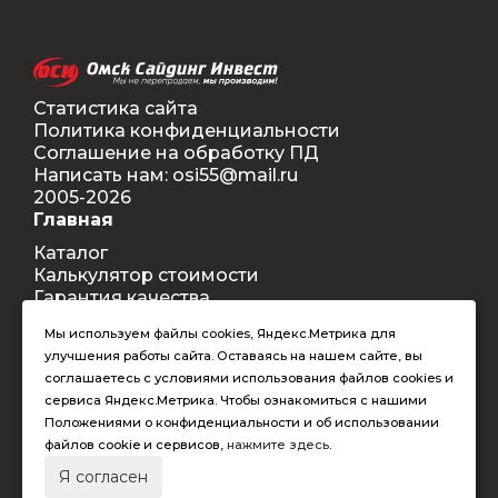
Статистика сайта
Политика конфиденциальности
Соглашение на обработку ПД
Написать нам: osi55@mail.ru
2005-2026
Главная
Каталог
Калькулятор стоимости
Гарантия качества
Доставка
Мы используем файлы cookies, Яндекс.Метрика для
Контакты
улучшения работы сайта. Оставаясь на нашем сайте, вы
Покупателям
соглашаетесь с условиями использования файлов cookies и
Способы оплаты
сервиса Яндекс.Метрика. Чтобы ознакомиться с нашими
Условия оформления заказа
Положениями о конфиденциальности и об использовании
Таблица допустимых размеров
файлов cookie и сервисов,
нажмите здесь
.
RAL-цвета
Я согласен