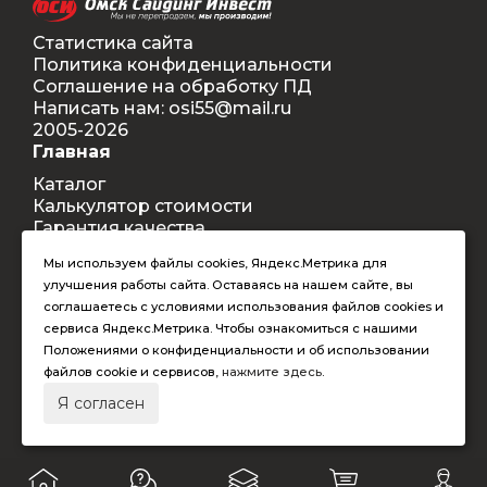
Статистика сайта
Политика конфиденциальности
Соглашение на обработку ПД
Написать нам: osi55@mail.ru
2005-2026
Главная
Каталог
Калькулятор стоимости
Гарантия качества
Доставка
Мы используем файлы cookies, Яндекс.Метрика для
Контакты
улучшения работы сайта. Оставаясь на нашем сайте, вы
Покупателям
соглашаетесь с условиями использования файлов cookies и
Способы оплаты
сервиса Яндекс.Метрика. Чтобы ознакомиться с нашими
Условия оформления заказа
Положениями о конфиденциальности и об использовании
Таблица допустимых размеров
файлов cookie и сервисов,
нажмите здесь
.
RAL-цвета
Я согласен