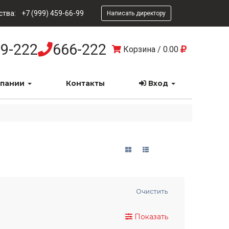
ства:
+7 (999) 459-66-99
Написать директору
9-222
666-222
Корзина
/
0.00
мпании
Контакты
Вход
Очистить
Показать