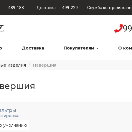
:
489-188
Доставка:
499-229
Служба контроля каче
99
р
Доставка
Покупателям
О ко
ые изделия
Навершия
вершия
ильтры
ртировка:
о умолчанию