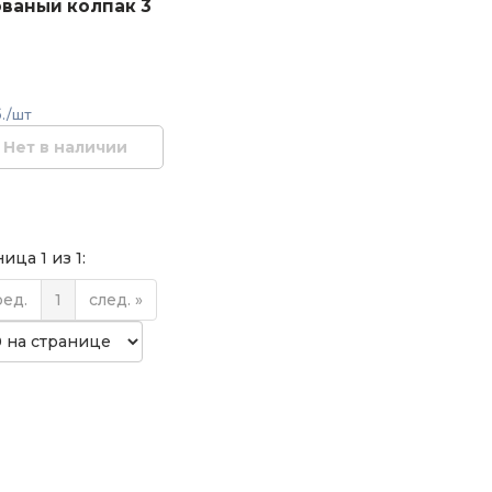
ваный колпак 3
./шт
Нет в наличии
ица 1 из 1:
ред.
1
след. »