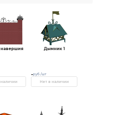
 навершия
Дымник 1
-
руб./шт
 наличии
Нет в наличии