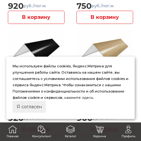
920
750
руб./пог.м
руб./пог.м
В корзину
В корзину
Мы используем файлы cookies, Яндекс.Метрика для
улучшения работы сайта. Оставаясь на нашем сайте, вы
Конек 300x300
Конек плоский
соглашаетесь с условиями использования файлов cookies и
RAL 9005м
300x300мм орех
сервиса Яндекс.Метрика. Чтобы ознакомиться с нашими
Положениями о конфиденциальности и об использовании
(Черный матовый)
светлый 3D
файлов cookie и сервисов,
нажмите здесь
.
(0.45)
Я согласен
толщина: 0.45мм
толщина: 0.45мм
920
900
руб./пог.м
руб./пог.м
В корзину
В корзину
Главная
Консультант
Каталог
Корзина
Профиль