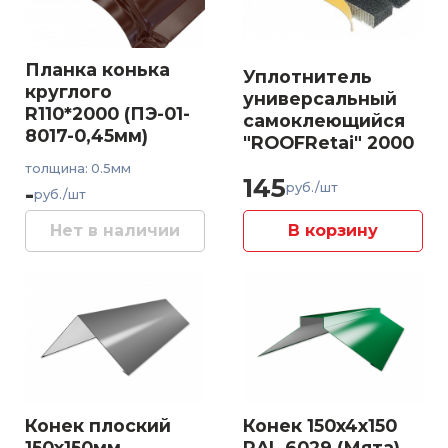
Планка конька
Уплотнитель
круглого
универсальный
R110*2000 (ПЭ-01-
самоклеющийся
8017-0,45мм)
"ROOFRetai" 2000
толщина: 0.5мм
145
-
руб./шт
руб./шт
Нет в наличии
В корзину
Конек плоский
Конек 150x4x150
150x150мм
RAL 6029 (Мята)