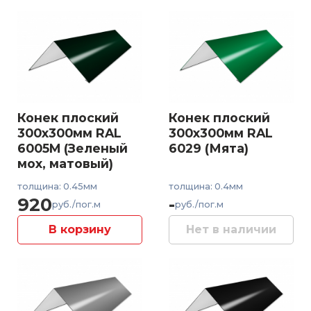
Конек плоский
Конек плоский
300x300мм RAL
300x300мм RAL
6005M (Зеленый
6029 (Мята)
мох, матовый)
толщина: 0.45мм
толщина: 0.4мм
920
-
руб./пог.м
руб./пог.м
В корзину
Нет в наличии