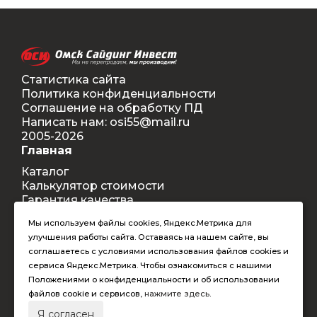
Статистика сайта
Политика конфиденциальности
Соглашение на обработку ПД
Написать нам: osi55@mail.ru
2005-2026
Главная
Каталог
Калькулятор стоимости
Гарантия качества
Доставка
Мы используем файлы cookies, Яндекс.Метрика для
Контакты
улучшения работы сайта. Оставаясь на нашем сайте, вы
Покупателям
соглашаетесь с условиями использования файлов cookies и
Способы оплаты
сервиса Яндекс.Метрика. Чтобы ознакомиться с нашими
Условия оформления заказа
Положениями о конфиденциальности и об использовании
Таблица допустимых размеров
файлов cookie и сервисов,
нажмите здесь
.
RAL-цвета
Я согласен