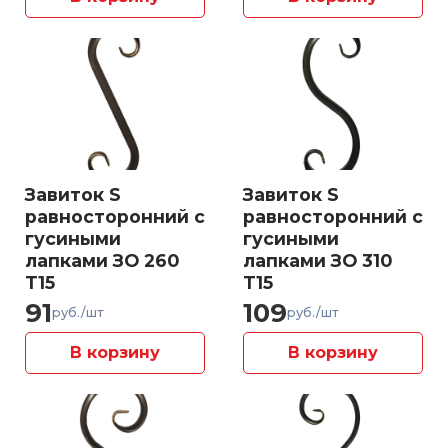
Завиток S
Завиток S
равносторонний с
равносторонний с
гусиными
гусиными
лапками ЗО 260
лапками ЗО 310
Т15
Т15
91
109
руб./шт
руб./шт
В корзину
В корзину