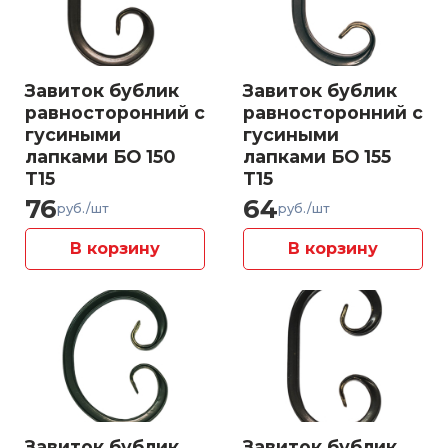
Завиток бублик
Завиток бублик
равносторонний с
равносторонний с
гусиными
гусиными
лапками БО 150
лапками БО 155
Т15
Т15
76
64
руб./шт
руб./шт
В корзину
В корзину
Завиток бублик
Завиток бублик