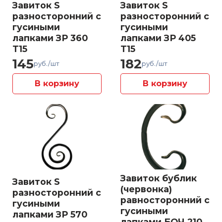
Завиток S
Завиток S
разносторонний с
разносторонний с
гусиными
гусиными
лапками ЗР 360
лапками ЗР 405
Т15
Т15
145
182
руб./шт
руб./шт
В корзину
В корзину
Завиток бублик
Завиток S
(червонка)
разносторонний с
равносторонний с
гусиными
гусиными
лапками ЗР 570
лапками БОЧ 210