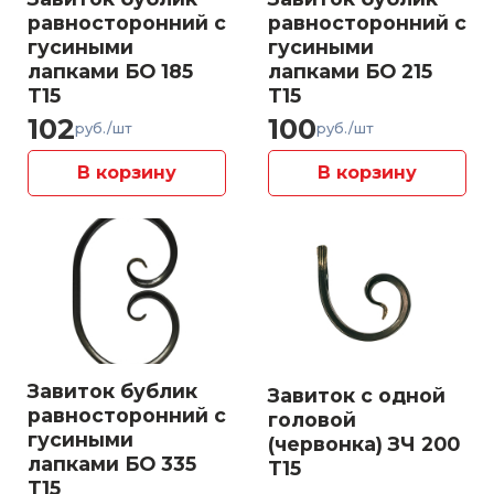
равносторонний с
равносторонний с
гусиными
гусиными
лапками БО 185
лапками БО 215
Т15
Т15
102
100
руб./шт
руб./шт
В корзину
В корзину
Завиток бублик
Завиток с одной
равносторонний с
головой
гусиными
(червонка) ЗЧ 200
лапками БО 335
Т15
Т15