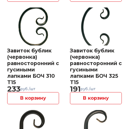
Завиток бублик
Завиток бублик
(червонка)
(червонка)
равносторонний с
равносторонний с
гусиными
гусиными
лапками БОЧ 310
лапками БОЧ 325
Т15
Т15
233
191
руб./шт
руб./шт
В корзину
В корзину