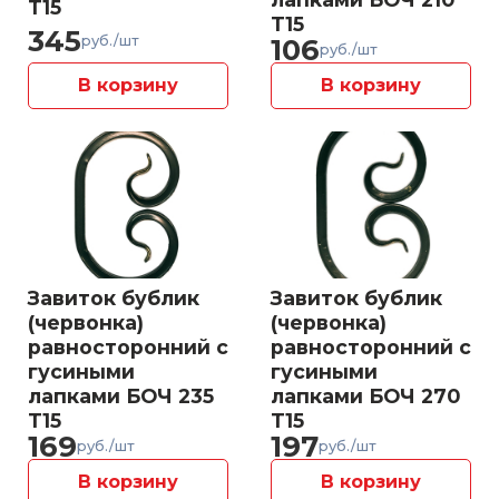
Т15
Т15
345
106
руб./шт
руб./шт
В корзину
В корзину
Завиток бублик
Завиток бублик
(червонка)
(червонка)
равносторонний с
равносторонний с
гусиными
гусиными
лапками БОЧ 235
лапками БОЧ 270
Т15
Т15
169
197
руб./шт
руб./шт
В корзину
В корзину