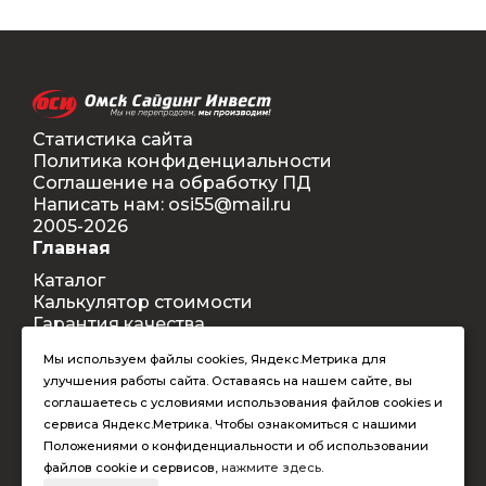
Статистика сайта
Политика конфиденциальности
Соглашение на обработку ПД
Написать нам: osi55@mail.ru
2005-2026
Главная
Каталог
Калькулятор стоимости
Гарантия качества
Доставка
Мы используем файлы cookies, Яндекс.Метрика для
Контакты
улучшения работы сайта. Оставаясь на нашем сайте, вы
Покупателям
соглашаетесь с условиями использования файлов cookies и
Способы оплаты
сервиса Яндекс.Метрика. Чтобы ознакомиться с нашими
Условия оформления заказа
Положениями о конфиденциальности и об использовании
Таблица допустимых размеров
файлов cookie и сервисов,
нажмите здесь
.