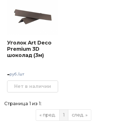
Уголок Art Deco
Premium 3D
шоколад (3м)
-
руб./шт
Нет в наличии
Страница 1 из 1:
« пред.
1
след. »