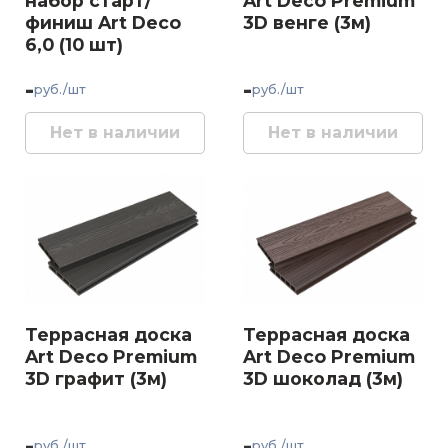
набор старт/
Art Deco Premium
финиш Art Deco
3D венге (3м)
6,0 (10 шт)
-
-
руб./шт
руб./шт
Нет в наличии
Нет в наличии
Террасная доска
Террасная доска
Art Deco Premium
Art Deco Premium
3D графит (3м)
3D шоколад (3м)
-
-
руб./шт
руб./шт