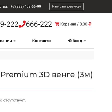
ства:
+7 (999) 459-66-99
Написать директору
9-222
666-222
Корзина
/
0.00
мпании
Контакты
Вход
 Premium 3D венге (3м)
 отсутствует.