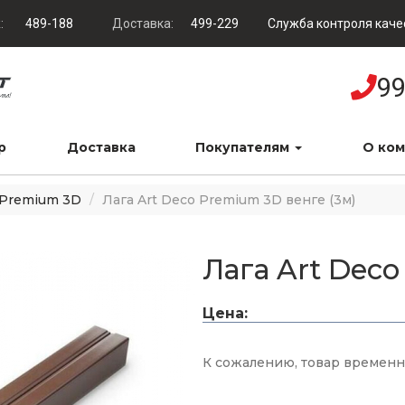
:
489-188
Доставка:
499-229
Служба контроля каче
99
р
Доставка
Покупателям
О ко
 Premium 3D
Лага Art Deco Premium 3D венге (3м)
Лага Art Deco
Цена:
К сожалению, товар временно