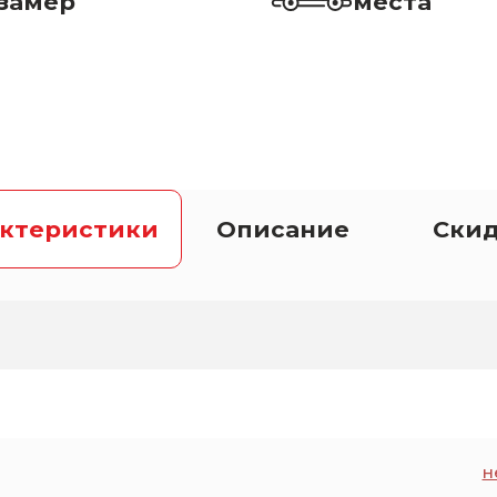
замер
места
актеристики
Описание
Ски
н