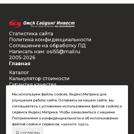
Статистика сайта
Политика конфиденциальности
Соглашение на обработку ПД
Написать нам: osi55@mail.ru
2005-2026
Главная
Каталог
Калькулятор стоимости
Гарантия качества
Доставка
Мы используем файлы cookies, Яндекс.Метрика для
Контакты
улучшения работы сайта. Оставаясь на нашем сайте, вы
Покупателям
соглашаетесь с условиями использования файлов cookies и
Способы оплаты
сервиса Яндекс.Метрика. Чтобы ознакомиться с нашими
Условия оформления заказа
Положениями о конфиденциальности и об использовании
Таблица допустимых размеров
файлов cookie и сервисов,
нажмите здесь
.
RAL-цвета
Я согласен