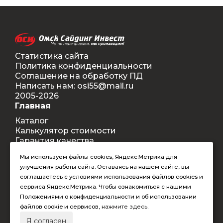
Статистика сайта
Политика конфиденциальности
Соглашение на обработку ПД
Написать нам: osi55@mail.ru
2005-2026
Главная
Каталог
Калькулятор стоимости
Гарантия качества
Доставка
Мы используем файлы cookies, Яндекс.Метрика для
Контакты
улучшения работы сайта. Оставаясь на нашем сайте, вы
Покупателям
соглашаетесь с условиями использования файлов cookies и
Способы оплаты
сервиса Яндекс.Метрика. Чтобы ознакомиться с нашими
Условия оформления заказа
Положениями о конфиденциальности и об использовании
Таблица допустимых размеров
файлов cookie и сервисов,
нажмите здесь
.
RAL-цвета
Я согласен