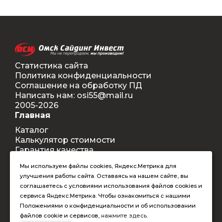
Статистика сайта
Политика конфиденциальности
Соглашение на обработку ПД
Написать нам: osi55@mail.ru
2005-2026
Главная
Каталог
Калькулятор стоимости
Гарантия качества
Доставка
Мы используем файлы cookies, Яндекс.Метрика для
Контакты
улучшения работы сайта. Оставаясь на нашем сайте, вы
Покупателям
соглашаетесь с условиями использования файлов cookies и
Способы оплаты
сервиса Яндекс.Метрика. Чтобы ознакомиться с нашими
Условия оформления заказа
Положениями о конфиденциальности и об использовании
Таблица допустимых размеров
файлов cookie и сервисов,
нажмите здесь
.