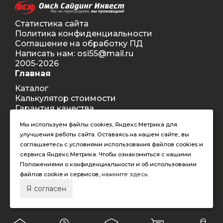
Статистика сайта
Политика конфиденциальности
Соглашение на обработку ПД
Написать нам: osi55@mail.ru
2005-2026
Главная
Каталог
Калькулятор стоимости
Гарантия качества
Доставка
Мы используем файлы cookies, Яндекс.Метрика для
Контакты
улучшения работы сайта. Оставаясь на нашем сайте, вы
Покупателям
соглашаетесь с условиями использования файлов cookies и
Способы оплаты
сервиса Яндекс.Метрика. Чтобы ознакомиться с нашими
Условия оформления заказа
Положениями о конфиденциальности и об использовании
Таблица допустимых размеров
файлов cookie и сервисов,
нажмите здесь
.
RAL-цвета
Я согласен