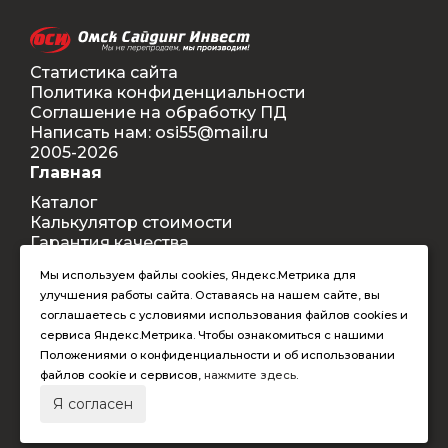
Статистика сайта
Политика конфиденциальности
Соглашение на обработку ПД
Написать нам: osi55@mail.ru
2005-2026
Главная
Каталог
Калькулятор стоимости
Гарантия качества
Доставка
Мы используем файлы cookies, Яндекс.Метрика для
Контакты
улучшения работы сайта. Оставаясь на нашем сайте, вы
Покупателям
соглашаетесь с условиями использования файлов cookies и
Способы оплаты
сервиса Яндекс.Метрика. Чтобы ознакомиться с нашими
Условия оформления заказа
Положениями о конфиденциальности и об использовании
Таблица допустимых размеров
файлов cookie и сервисов,
нажмите здесь
.
RAL-цвета
Я согласен