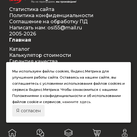
Статистика сайта
Политика конфиденциальности
Соглашение на обработку ПД
Написать нам: osi55@mail.ru
2005-2026
Главная
Каталог
Калькулятор стоимости
Гарантия качества
Доставка
Мы используем файлы cookies, Яндекс.Метрика для
Контакты
улучшения работы сайта. Оставаясь на нашем сайте, вы
Покупателям
соглашаетесь с условиями использования файлов cookies и
Способы оплаты
сервиса Яндекс.Метрика. Чтобы ознакомиться с нашими
Условия оформления заказа
Положениями о конфиденциальности и об использовании
Таблица допустимых размеров
файлов cookie и сервисов,
нажмите здесь
.
RAL-цвета
Я согласен