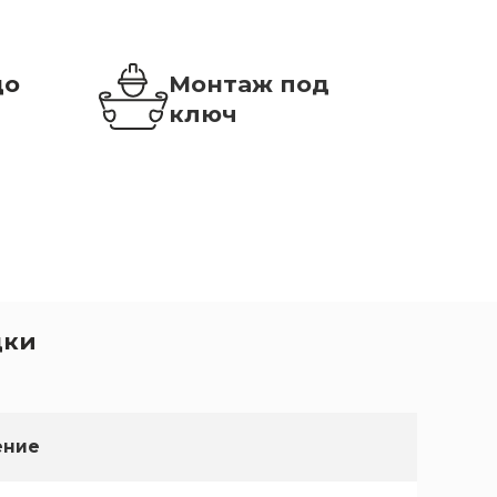
до
Монтаж под
ключ
дки
ение