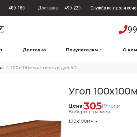
:
489-188
Доставка:
499-229
Служба контроля каче
99
р
Доставка
Покупателям
О ко
ол
100x100мм античный дуб 3D
Угол 100x100
305
Цена:
/пог.м
Выберите размер:
100x100мм