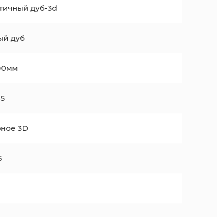
нтичный дуб-3d
ый дуб
00мм
45
ное 3D
5