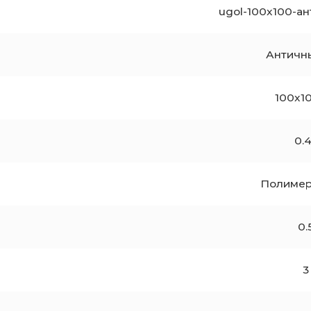
ugol-100x100-а
Античн
100x1
0.
Полимер
0.
3