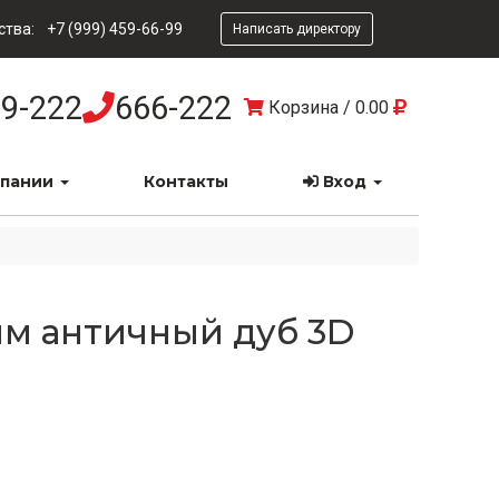
ства:
+7 (999) 459-66-99
Написать директору
9-222
666-222
Корзина
/
0.00
мпании
Контакты
Вход
мм античный дуб 3D