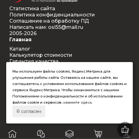
Статистика сайта
Политика конфиденциальности
Соглашение на обработку ПД
Написать нам: osi55@mail.ru
2005-2026
Главная
Каталог
Калькулятор стоимости
Гарантия качества
Доставка
Мы используем файлы cookies, Яндекс.Метрика для
Контакты
улучшения работы сайта. Оставаясь на нашем сайте, вы
Покупателям
соглашаетесь с условиями использования файлов cookies и
Способы оплаты
сервиса Яндекс.Метрика. Чтобы ознакомиться с нашими
Условия оформления заказа
Положениями о конфиденциальности и об использовании
Таблица допустимых размеров
файлов cookie и сервисов,
нажмите здесь
.
RAL-цвета
Я согласен