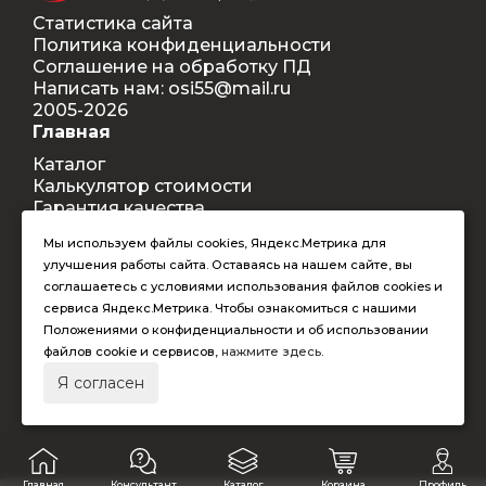
Статистика сайта
Политика конфиденциальности
Соглашение на обработку ПД
Написать нам: osi55@mail.ru
2005-2026
Главная
Каталог
Калькулятор стоимости
Гарантия качества
Доставка
Мы используем файлы cookies, Яндекс.Метрика для
Контакты
улучшения работы сайта. Оставаясь на нашем сайте, вы
Покупателям
соглашаетесь с условиями использования файлов cookies и
Способы оплаты
сервиса Яндекс.Метрика. Чтобы ознакомиться с нашими
Условия оформления заказа
Положениями о конфиденциальности и об использовании
Таблица допустимых размеров
файлов cookie и сервисов,
нажмите здесь
.
RAL-цвета
Я согласен
Главная
Консультант
Каталог
Корзина
Профиль