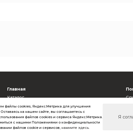
Главная
По
Каталог
Сп
Калькулятор стоимости
Ус
м файлы cookies, Яндекс.Метрика для улучшения
Гарантия качества
Та
. Оставаясь на нашем сайте, вы соглашаетесь с
Доставка
RA
Я согл
пользования файлов cookies и сервиса Яндекс.Метрика.
Контакты
омиться с нашими Положениями о конфиденциальности
овании файлов cookie и сервисов,
нажмите здесь
.