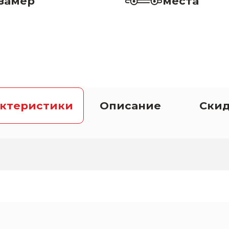
замер
места
актеристики
Описание
Ски