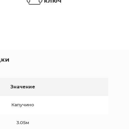
ключ
дки
Значение
Капучино
3.05м