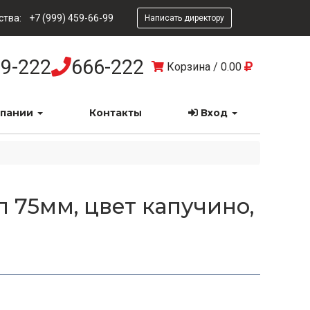
ства:
+7 (999) 459-66-99
Написать директору
9-222
666-222
Корзина
/
0.00
мпании
Контакты
Вход
 75мм, цвет капучино,