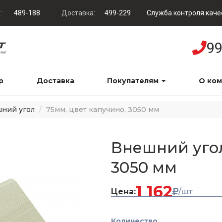
:
489-188
Доставка:
499-229
Служба контроля каче
99
р
Доставка
Покупателям
О ко
ний угол
75мм, цвет капучино, 3050 мм
Внешний угол
3050 мм
1 162
Цена:
/шт
Количество