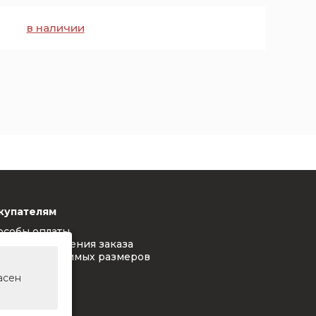
в наличии
купателям
особы оплаты
ловия оформления заказа
блица допустимых размеров
L-цвета
асен