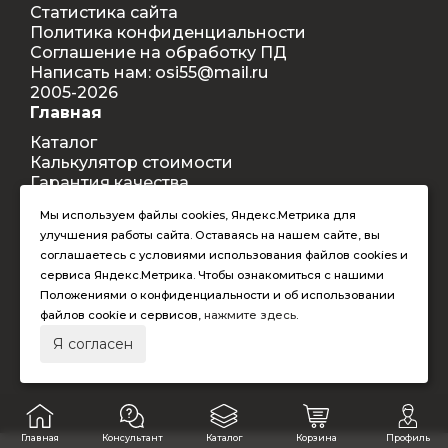
Статистика сайта
Политика конфиденциальности
Соглашение на обработку ПД
Написать нам: osi55@mail.ru
2005-2026
Главная
Каталог
Калькулятор стоимости
Гарантия качества
Доставка
Мы используем файлы cookies, Яндекс.Метрика для
Контакты
улучшения работы сайта. Оставаясь на нашем сайте, вы
Покупателям
соглашаетесь с условиями использования файлов cookies и
Способы оплаты
сервиса Яндекс.Метрика. Чтобы ознакомиться с нашими
Условия оформления заказа
Положениями о конфиденциальности и об использовании
Таблица допустимых размеров
файлов cookie и сервисов,
нажмите здесь
.
RAL-цвета
Я согласен
Главная
Консультант
Каталог
Корзина
Профиль