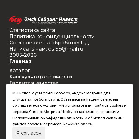
Статистика сайта
Политика конфиденциальности
Соглашение на обработку ПД
Написать нам: osi55@mail.ru
2005-2026
Главная
Каталог
Калькулятор стоимости
Гарантия качества
Доставка
Мы используем файлы cookies, Яндекс.Метрика для
Контакты
улучшения работы сайта. Оставаясь на нашем сайте, вы
Покупателям
соглашаетесь с условиями использования файлов cookies и
Способы оплаты
сервиса Яндекс.Метрика. Чтобы ознакомиться с нашими
Условия оформления заказа
Положениями о конфиденциальности и об использовании
Таблица допустимых размеров
файлов cookie и сервисов,
нажмите здесь
.
RAL-цвета
Я согласен