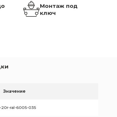
до
Монтаж под
ключ
дки
Значение
20r-ral-6005-035