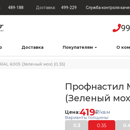
:
489-188
Доставка:
499-229
Служба контроля каче
99
р
Доставка
Покупателям
О ко
RAL 6005 (Зеленый мох) (0.35)
Профнастил 
(Зеленый мох)
419
Цена:
/кв.м
Варианты толщины:
0.3
0.35
0.