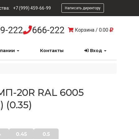
ства:
+7 (999) 459-66-99
Написать директору
9-222
666-222
Корзина
/
0.00
мпании
Контакты
Вход
МП-20R RAL 6005
 (0.35)
4
0.45
0.5