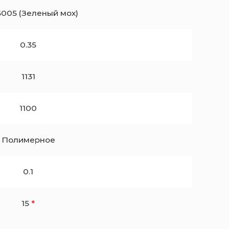
6005 (Зеленый мох)
0.35
1131
1100
Полимерное
0.1
15
*