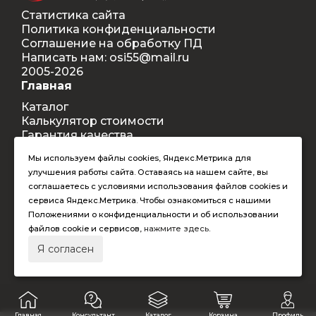
Статистика сайта
Политика конфиденциальности
Соглашение на обработку ПД
Написать нам: osi55@mail.ru
2005-2026
Главная
Каталог
Калькулятор стоимости
Гарантия качества
Доставка
Мы используем файлы cookies, Яндекс.Метрика для
Контакты
улучшения работы сайта. Оставаясь на нашем сайте, вы
Покупателям
соглашаетесь с условиями использования файлов cookies и
Способы оплаты
сервиса Яндекс.Метрика. Чтобы ознакомиться с нашими
Условия оформления заказа
Положениями о конфиденциальности и об использовании
Таблица допустимых размеров
файлов cookie и сервисов,
нажмите здесь
.
RAL-цвета
Я согласен
Главная
Консультант
Каталог
Корзина
Профиль