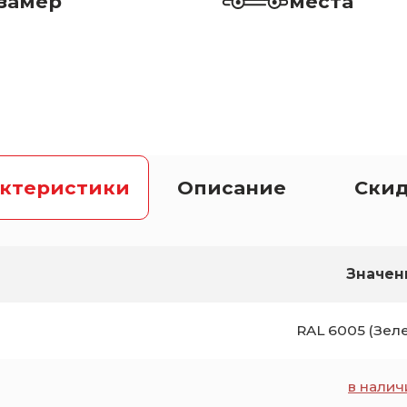
замер
места
актеристики
Описание
Ски
Значен
RAL 6005 (Зел
в налич