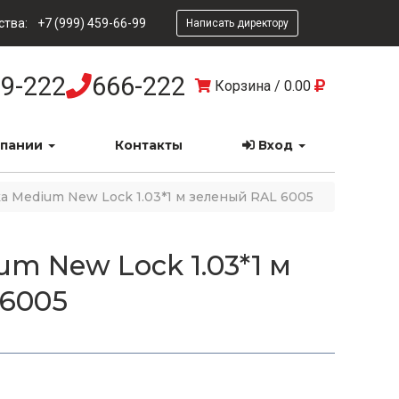
ства:
+7 (999) 459-66-99
Написать директору
9-222
666-222
Корзина
/
0.00
мпании
Контакты
Вход
а Medium New Lock 1.03*1 м зеленый RAL 6005
m New Lock 1.03*1 м
 6005