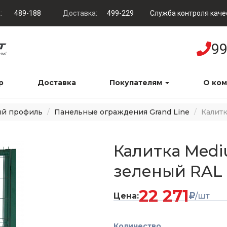
:
489-188
Доставка:
499-229
Служба контроля каче
99
р
Доставка
Покупателям
О ко
ый профиль
Панельные ограждения Grand Line
Калитк
Калитка Mediu
зеленый RAL
22 271
Цена:
/шт
Количество