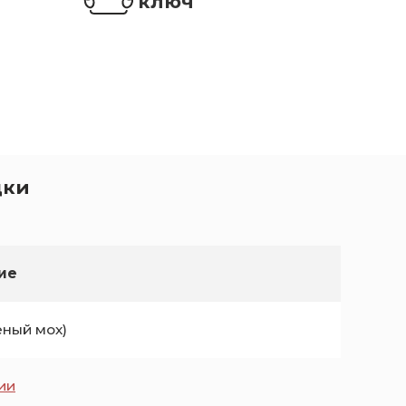
ключ
дки
ие
еный мох)
ии