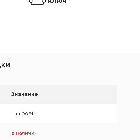
ключ
дки
Значение
ш 0091
в наличии