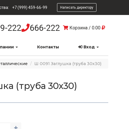
ства:
+7 (999) 459-66-99
Написать директору
9-222
666-222
Корзина
/
0.00
мпании
Контакты
Вход
еталлические
Ш 0091 Заглушка (труба 30х30)
ка (труба 30х30)