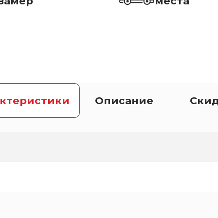
замер
места
актеристики
Описание
Ски