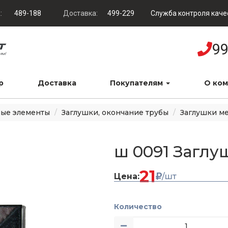
:
489-188
Доставка:
499-229
Служба контроля каче
99
р
Доставка
Покупателям
О ко
ые элементы
Заглушки, окончание трубы
Заглушки м
ш 0091 Заглуш
21
Цена:
/шт
Количество