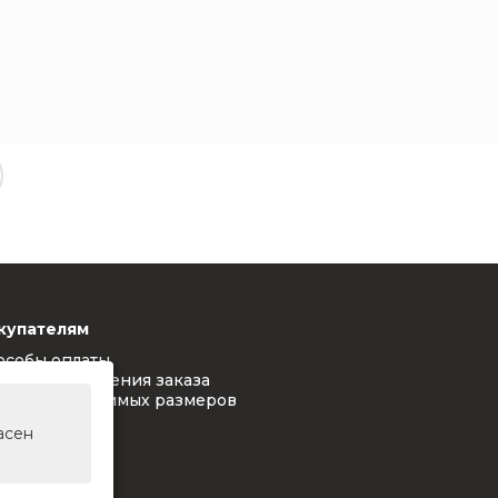
купателям
особы оплаты
ловия оформления заказа
блица допустимых размеров
L-цвета
асен