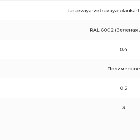
torcevaya-vetrovaya-planka-
RAL 6002 (Зеленая 
0.4
Полимерное
0.5
3