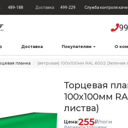
:
489-188
Доставка:
499-229
Служба контроля каче
99
р
Доставка
Покупателям
О ко
рцевая планка
(ветровая) 100x100мм RAL 6002 (Зеленая 
Торцевая пла
100x100мм RA
листва)
255
Цена:
/пог.м
Варианты толщины: