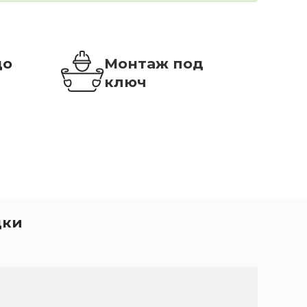
до
Монтаж под
ключ
дки