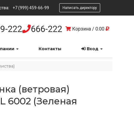
ства:
+7 (999) 459-66-99
Написать директору
9-222
666-222
Корзина
/
0.00
мпании
Контакты
Вход
листва)
нка (ветровая)
L 6002 (Зеленая