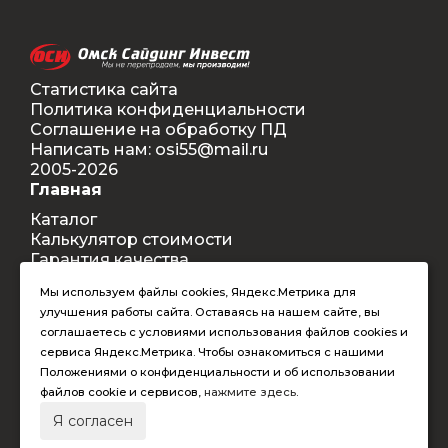
Статистика сайта
Политика конфиденциальности
Соглашение на обработку ПД
Написать нам: osi55@mail.ru
2005-2026
Главная
Каталог
Калькулятор стоимости
Гарантия качества
Доставка
Мы используем файлы cookies, Яндекс.Метрика для
Контакты
улучшения работы сайта. Оставаясь на нашем сайте, вы
Покупателям
соглашаетесь с условиями использования файлов cookies и
Способы оплаты
сервиса Яндекс.Метрика. Чтобы ознакомиться с нашими
Условия оформления заказа
Положениями о конфиденциальности и об использовании
Таблица допустимых размеров
файлов cookie и сервисов,
нажмите здесь
.
RAL-цвета
Я согласен