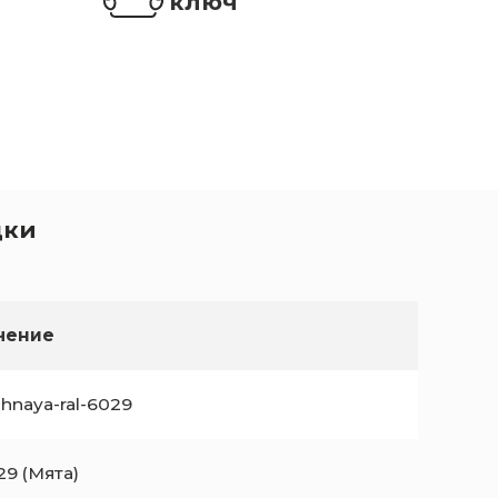
ключ
дки
чение
hnaya-ral-6029
29 (Мята)