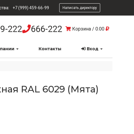
ства:
+7 (999) 459-66-99
Написать директору
9-222
666-222
Корзина
/
0.00
мпании
Контакты
Вход
ная RAL 6029 (Мята)