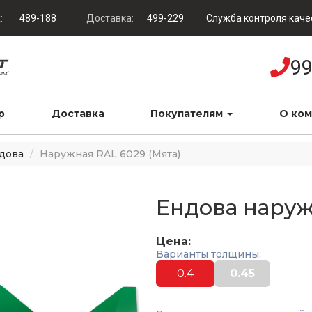
:
489-188
Доставка:
499-229
Служба контроля каче
99
р
Доставка
Покупателям
О ко
дова
Наружная RAL 6029 (Мята)
Ендова наруж
Цена:
Варианты толщины:
0.4
0.45