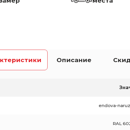
замер
места
актеристики
Описание
Ски
Зна
endova-naruz
RAL 60