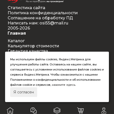
Статистика сайта
Политика конфиденциальности
Соглашение на обработку ПД
Написать нам: osi55@mail.ru
2005-2026
Главная
Каталог
Калькулятор стоимости
Гарантия качества
Доставка
Мы используем файлы cookies, Яндекс.Метрика для
Контакты
улучшения работы сайта. Оставаясь на нашем сайте, вы
Покупателям
соглашаетесь с условиями использования файлов cookies и
Способы оплаты
сервиса Яндекс.Метрика. Чтобы ознакомиться с нашими
Условия оформления заказа
Положениями о конфиденциальности и об использовании
Таблица допустимых размеров
файлов cookie и сервисов,
нажмите здесь
.
RAL-цвета
Я согласен